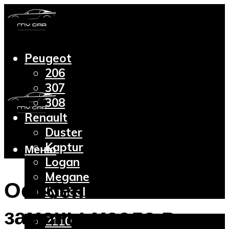
Peugeot
206
307
308
Renault
Duster
Kaptur
Меню
Logan
Megane
Особенности
Symbol
Lada
замены масла в
2110