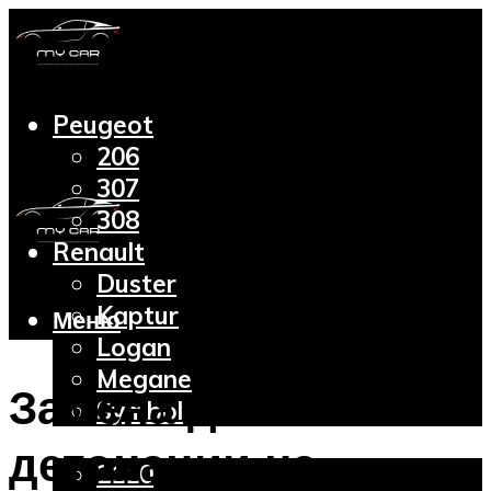
Peugeot
206
307
308
Renault
Duster
Kaptur
Меню
Logan
Megane
Замена датчика
Symbol
Lada
детонации на
2110