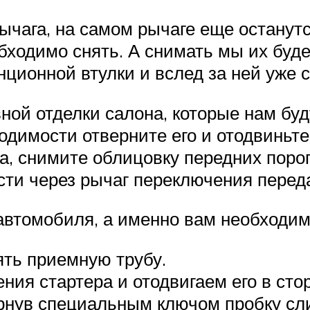
рычага, на самом рычаге еще останут
обходимо снять. А снимать мы их буд
ционной втулки и вслед за ней уже 
ной отделки салона, которые нам бу
одимости отверните его и отодвиньте
а, снимите облицовку передних порог
сти через рычаг переключения перед
автомобиля, а именно вам необходим
ять приемную трубу.
ия стартера и отодвигаем его в стор
рнув специальным ключом пробку сли