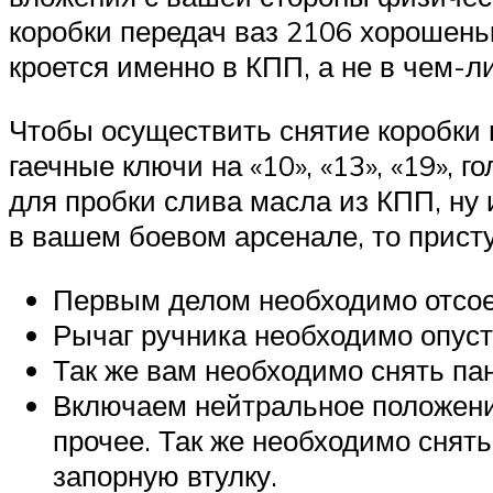
Suzuki
коробки передач ваз 2106 хорошень
кроется именно в КПП, а не в чем-л
Меню
Чтобы осуществить снятие коробки 
гаечные ключи на «10», «13», «19»,
для пробки слива масла из КПП, ну 
в вашем боевом арсенале, то присту
Первым делом необходимо отсоед
Рычаг ручника необходимо опуст
Так же вам необходимо снять па
Включаем нейтральное положени
прочее. Так же необходимо снять
запорную втулку.