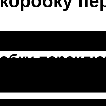
коробку пер
робку перекл
2106
 коробки передач ваз 2106 давайте 