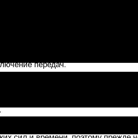
 в результате которых ее снимают. С
 коробке.
вали, что трудно переключать переда
ключение передач.
стей коробки передач ваз 2106 для 
ения, при замене заднего сальника к
.
оследующей установке коробки очень 
их сил и времени, поэтому прежде 