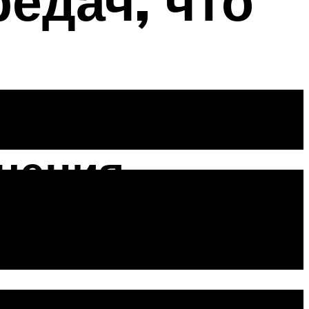
едач, что
ючения
примерно разберемся и определимся