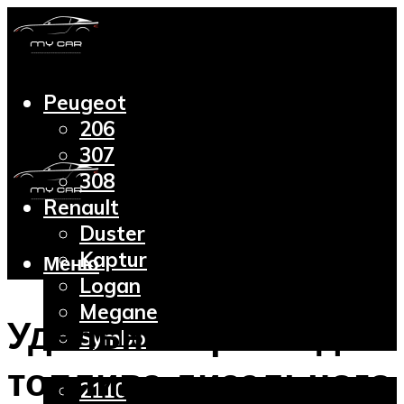
Peugeot
206
307
308
Renault
Duster
Kaptur
Меню
Logan
Megane
Удельный расход
Symbol
Lada
топлива дизельного
2110