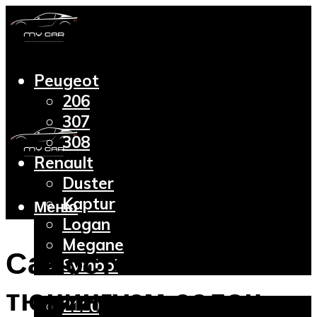
Peugeot
206
307
308
Renault
Duster
Kaptur
Меню
Logan
Megane
Самостоятельно
Symbol
Lada
тюнингуем салон
2110