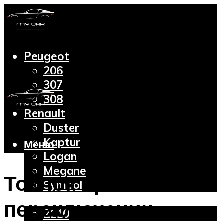
Peugeot
206
307
308
Renault
Duster
Kaptur
Меню
Logan
Megane
Толчок при
Symbol
Lada
переключении
2110