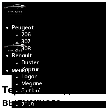
Peugeot
206
307
308
Renault
Duster
Kaptur
Меню
Logan
Megane
Термолента для
Symbol
Lada
выпускного
2110