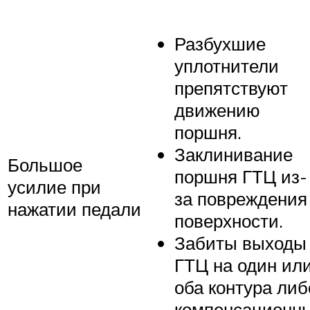
Разбухшие
уплотнители
препятствуют
движению
поршня.
Заклинивание
Большое
поршня ГТЦ из-
усилие при
за повреждения
нажатии педали
поверхности.
Забиты выходы
ГТЦ на один ил
оба контура либ
компенсационн