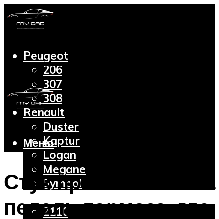
Peugeot
206
307
308
Renault
Duster
Kaptur
Меню
Logan
Megane
Стук при нажатии на
Symbol
Lada
педаль тормоза, где
2110