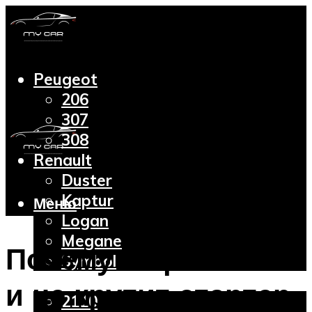
Peugeot
206
307
308
Renault
Duster
Kaptur
Меню
Logan
Megane
Почему не работает
Symbol
Lada
и не крутит стартер
2110