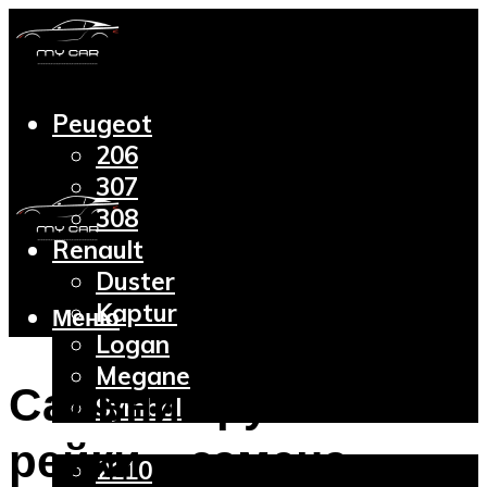
Peugeot
206
307
308
Renault
Duster
Kaptur
Меню
Logan
Megane
Сальник рулевой
Symbol
Lada
рейки – замена
2110