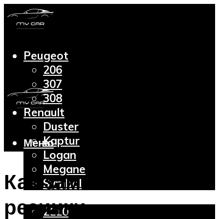
Peugeot
206
307
308
Renault
Duster
Kaptur
Меню
Logan
Megane
Как заменить
Symbol
Lada
резинки
2110