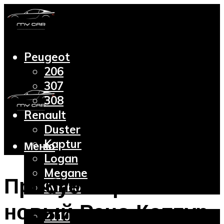
Peugeot
206
307
308
Renault
Duster
Kaptur
Меню
Logan
Megane
Пробуем сравнить
Symbol
Lada
новый Рено Каптур
2110