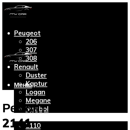
Peugeot
206
307
308
Renault
Duster
Kaptur
Меню
Logan
Megane
Ремонт Москвич
Symbol
Lada
2141
2110