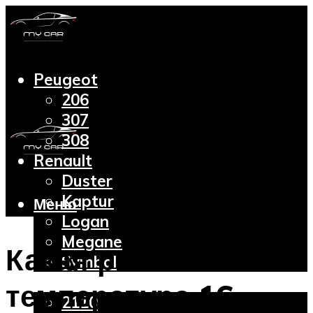
Peugeot
206
307
308
Renault
Duster
Kaptur
Меню
Logan
Megane
Какая рабочая
Symbol
Lada
температура 16-
2110