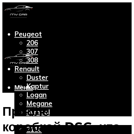
Peugeot
206
307
308
Renault
Duster
Kaptur
Меню
Logan
Megane
Проблемы с
Symbol
Lada
коробкой DSG: что
2110