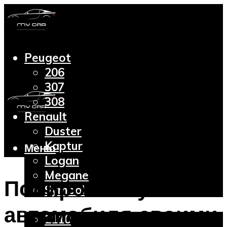
Peugeot
206
307
308
Renault
Duster
Kaptur
Меню
Logan
Megane
Полировка кузова
Symbol
Lada
автомобиля своими
2110