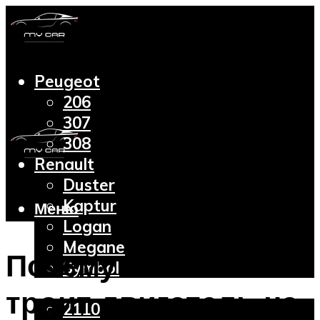
Peugeot
206
307
308
Renault
Duster
Kaptur
Меню
Logan
Megane
Почему на Пежо 308
Symbol
Lada
троит двигатель на
2110