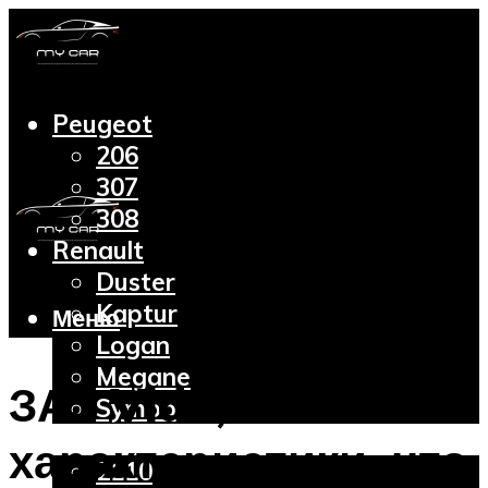
Peugeot
206
307
308
Renault
Duster
Kaptur
Меню
Logan
Megane
ЗАЗ Vida,
Symbol
Lada
характеристики, что
2110