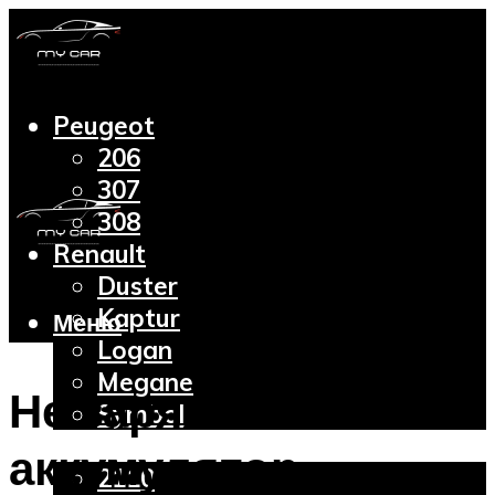
Peugeot
206
307
308
Renault
Duster
Kaptur
Меню
Logan
Megane
Не заряжается
Symbol
Lada
аккумулятор
2110