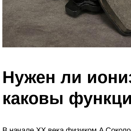
Нужен ли иони
каковы функци
В начале ХХ века физиком А.Сокол