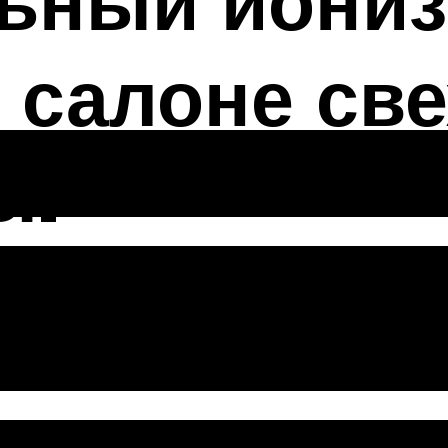
ьный иониз
 салоне све
ы!
низация возду