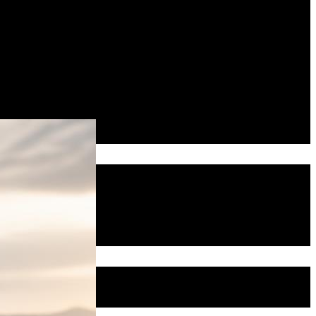
зумевает наличие в нем азота,
ссифицировать и по количеству в
ния жизни и здоровья человека,