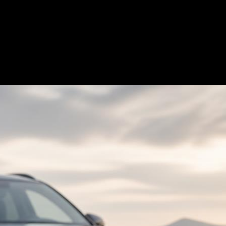
ышат жители крупных городов, подра
ий примесей. Также воздух можно кла
й воздух, необходимый для поддержа
 на 1 см3.