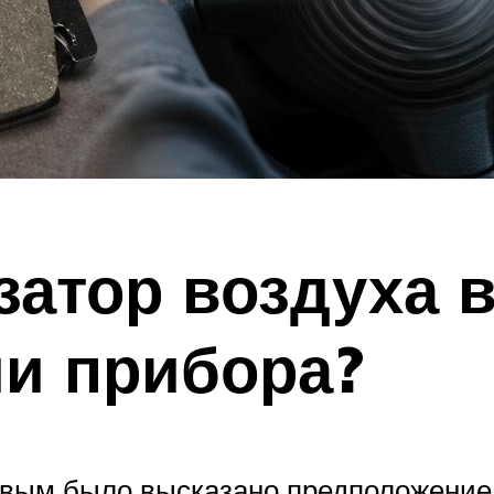
затор воздуха 
и прибора?
овым было высказано предположение