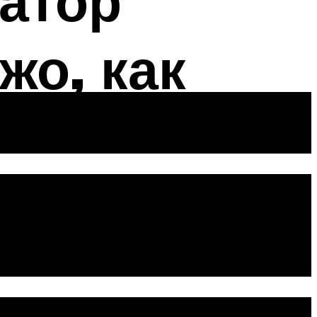
атор
жо, как
ха?