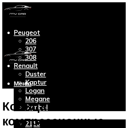
Peugeot
206
307
308
Renault
Duster
Kaptur
Меню
Logan
Megane
Кольца
Symbol
Lada
компрессионные –
2110