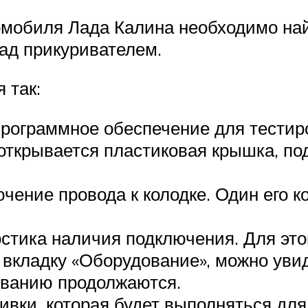
омобиля Лада Калина необходимо най
над прикуривателем.
 так:
программное обеспечение для тестир
открывается пластиковая крышка, по
ение провода к колодке. Один его ко
остика наличия подключения. Для эт
 вкладку «Оборудование», можно увид
ованию продолжаются.
ивки, которая будет выполняться для