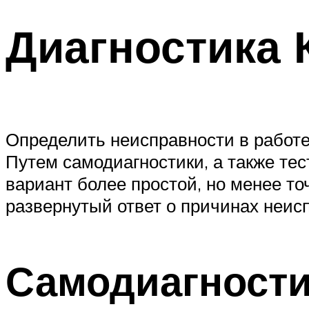
Suzuki
Диагностика
Меню
Определить неисправности в работе
Путем самодиагностики, а также те
вариант более простой, но менее т
развернутый ответ о причинах неис
Самодиагности