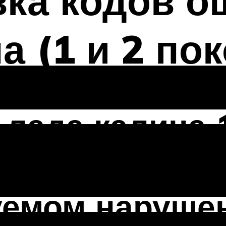
ка кодов о
а (1 и 2 по
лада калина 1
вующие о
уемом наруше