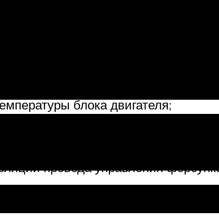
гистрали (020
равления форсунками 1-4, обычно п
тановка может не запускаться;
емпературы блока двигателя;
ровождающаяся падением мощности и
цепи реле топливного фильтра;
вер управления форсунками последо
оляции провода управления форсунк
едыдущему пункту, только с касанием