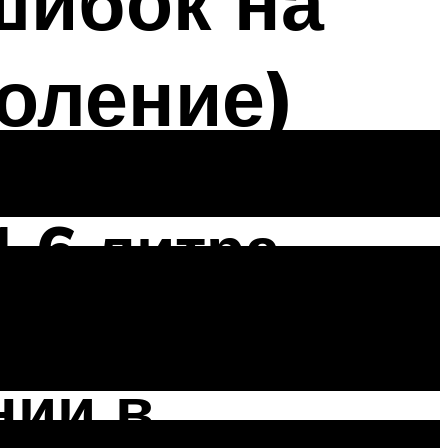
шибок на
коление)
,6 литра,
нии в