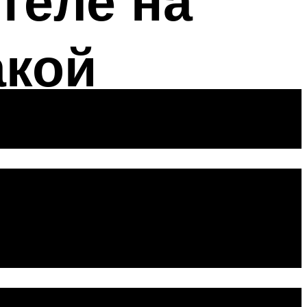
теле на
акой