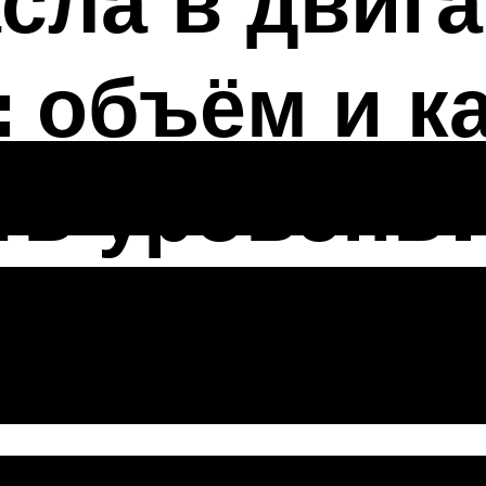
сла в двига
: объём и к
ть уровень?