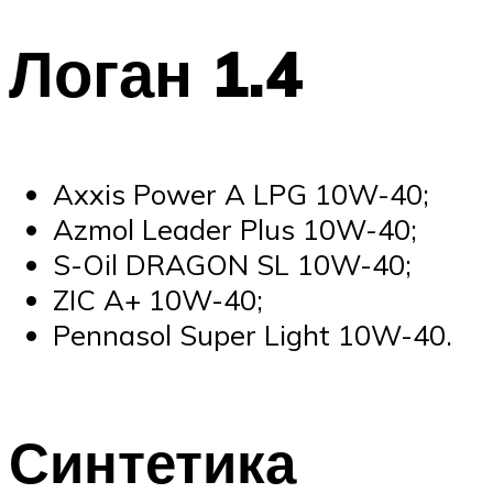
Suzuki
Логан 1.4
Меню
Axxis Power A LPG 10W-40;
Azmol Leader Plus 10W-40;
S-Oil DRAGON SL 10W-40;
ZIC A+ 10W-40;
Pennasol Super Light 10W-40.
Синтетика