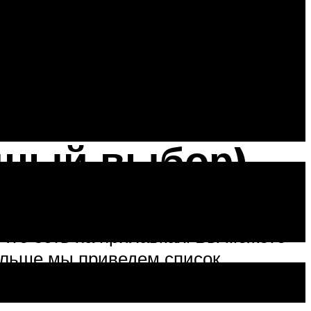
lf Excellium LDX 5W40.
 моторного масла. Для 1.6
 л.
дный выбор)
 что есть на прилавках. Вы можете
альше мы приведем список