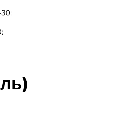
-30;
;
ель)