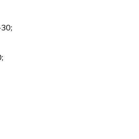
-30;
;