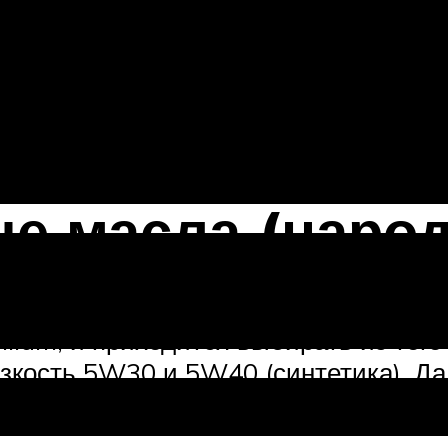
с завода одинаковое моторное масло E
ерсия) потребует 3,35 литра свежего
Меньше скушает 8-ми клапанный — 3,4
е масла (наро
llium, и приходится выбирать из того
язкость 5W30 и 5W40 (синтетика). Д
 дизельного Логан.