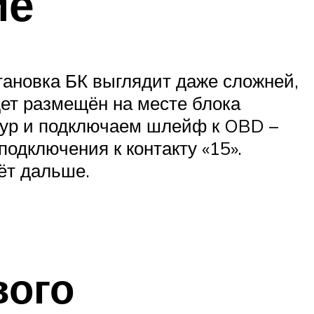
ие
становка БК выглядит даже сложней,
дет размещён на месте блока
нур и подключаем шлейф к OBD –
 подключения к контакту «15».
ёт дальше.
вого