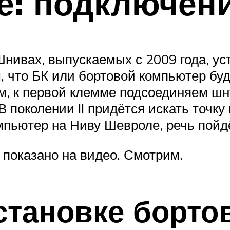
е: подключен
Шнивах, выпускаемых с 2009 года, у
, что БК или бортовой компьютер бу
м, к первой клемме подсоединяем ш
 В поколении II придётся искать точку
омпьютер на Ниву Шевроле, речь пойд
 показано на видео. Смотрим.
становке борто