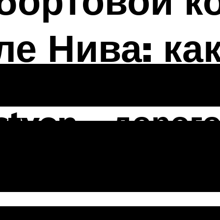
бортовой к
е Нива: ка
tyon – дорого