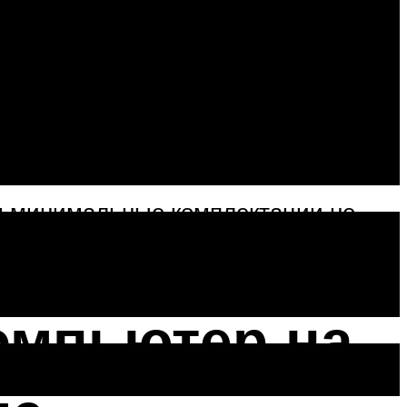
ю SsangYong Actyon, у которого
автоматической коробкой передач
2.3 дизель атмосферного типа –
 задний мост, понижающий ряд в
массу авто – 1666-1679 кг. Такое
 сочетании двигателя и массы авто.
ем минимальные комплектации не
еменных авто.
омпьютер на