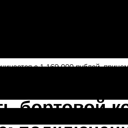
ля сравнения корейскому автомобил
ость двигателя и наличие версии с 
обеспечивает 141 лошадиную силу, а 
го типа с тягой Панара, неразрезной
еделенно имеются. Далее смотрим на 
ому можно объективно судить о КПД в
чинается с 1 169 000 рублей, прич
 удобство в салоне на уровне совр
ть бортовой к