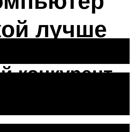
омпьютер
кой лучше
й конкурент