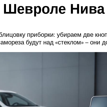
 Шевроле Нива
ицовку приборки: убираем две кноп
амореза будут над «стеклом» – они д