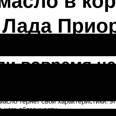
масло в кор
 Лада Прио
сли вовремя н
 меняет смазочное вещество, проис
масло теряет свои характеристики, эт
 него обязанности.