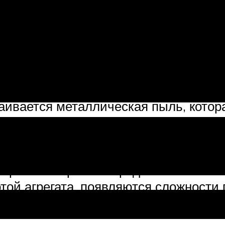
и функционируют в условиях высоких
 из строя. Первыми ломаются подшип
ости.
аивается металлическая пыль, котор
 давление в ней сильно увеличиваетс
ге это становится причиной утечки.
 появятся нехарактерные для работы
т рычага коробки передач.
отой агрегата, появляются сложности
енного положения. При переключени