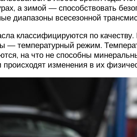
урах, а зимой — способствовать без
ные диапазоны всесезонной трансмис
сла классифицируются по качеству. 
ры — температурный режим. Темпера
тся, на что не способны минеральн
 происходят изменения в их физичес