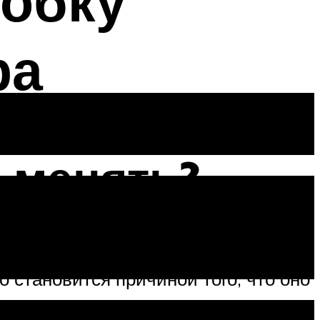
обку
ра
е менять?
ходит более быстрый износ
о становится причиной того, что оно