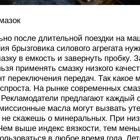
мазок
ьно после длительной поездки на ма
ия брызговика силового агрегата нуж
мазку в емкость и завернуть пробку.
ельзя применять смазку низкого каче
т переключения передач. Так какое м
неспроста. На рынке современных см
 Рекламодатели предлагают каждый св
миссионные масла могут вызвать уте
о не скажешь о минеральных. При ни
Чем выше индекс вязкости, тем меньш
ользоваться в любое время года. Ле