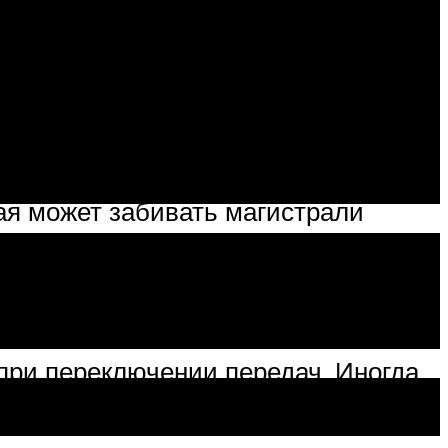
 нагрузок, что приводит к их
ники, поскольку эти детали
ая может забивать магистрали
я, что приводит к выдавливанию
 агрегата звуки. Также водитель
 при переключении передач. Иногда
и скоростей может раздаваться