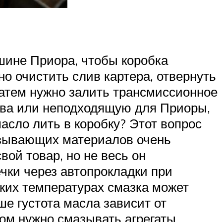
шине Приора, чтобы коробка
но очистить слив картера, отвернуть
 Затем нужно залить трансмиссионное
ства или неподходящую для Приоры,
асло лить в коробку? Этот вопрос
азывающих материалов очень
ой товар, но не весь он
чки через автопрокладки при
зких температурах смазка может
е густота масла зависит от
том нужно смазывать агрегаты