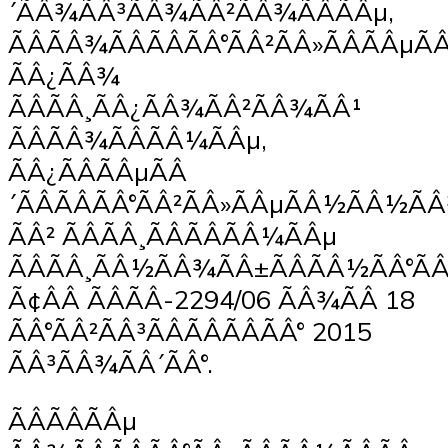
´ÃÂ¾ÃÂ³ÃÂ¾ÃÂ²ÃÂ¾ÃÂÃÂµ,
ÃÂÃÂ¾ÃÂÃÂÃÂ°ÃÂ²ÃÂ»ÃÂÃÂµ
ÃÂ¿ÃÂ¾
ÃÂÃÂ¸ÃÂ¿ÃÂ¾ÃÂ²ÃÂ¾ÃÂ¹
ÃÂÃÂ¾ÃÂÃÂ¼ÃÂµ,
ÃÂ¿ÃÂÃÂµÃÂ
´ÃÂÃÂÃÂ°ÃÂ²ÃÂ»ÃÂµÃÂ½ÃÂ½ÃÂ
ÃÂ² ÃÂÃÂ¸ÃÂÃÂÃÂ¼ÃÂµ
ÃÂÃÂ¸ÃÂ½ÃÂ¾ÃÂ±ÃÂÃÂ½ÃÂ°ÃÂ
Ã¢ÂÂ ÃÂÃÂ-2294/06 ÃÂ¾ÃÂ 18
ÃÂ°ÃÂ²ÃÂ³ÃÂÃÂÃÂÃÂ° 2015
ÃÂ³ÃÂ¾ÃÂ´ÃÂ°.
ÃÂÃÂÃÂµ