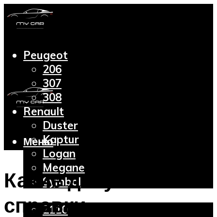
Peugeot
206
307
308
Renault
Duster
Kaptur
Меню
Logan
Megane
Какие документы и
Symbol
Lada
справки
2110