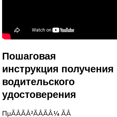
Пошаговая
инструкция получения
водительского
удостоверения
ПµÃÂÃÂ²ÃÂÃÂ¼ ÃÂ