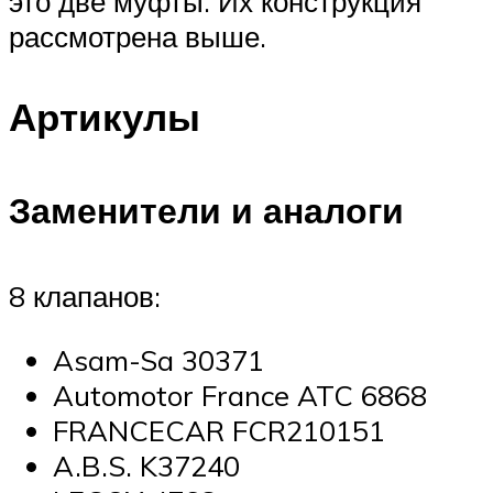
это две муфты. Их конструкция
рассмотрена выше.
Артикулы
Заменители и аналоги
8 клапанов:
Asam-Sa 30371
Automotor France ATC 6868
FRANCECAR FCR210151
A.B.S. K37240