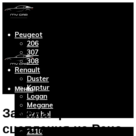
Peugeot
206
307
308
Renault
Duster
Kaptur
Меню
Logan
Megane
Замена троса
Symbol
Lada
сцепления на Рено
2110