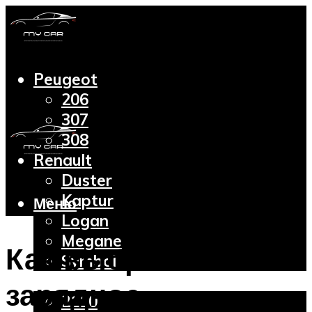
Peugeot
206
307
308
Renault
Duster
Kaptur
Меню
Logan
Megane
Как выбрать
Symbol
Lada
зарядное
2110