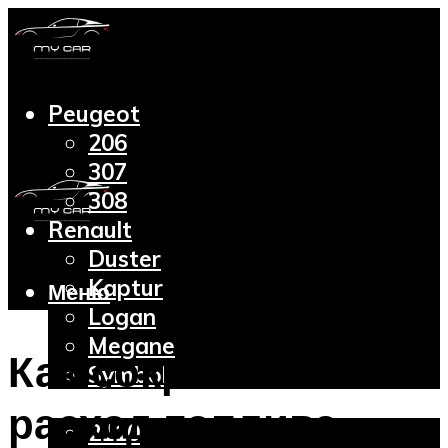
Peugeot
206
307
308
Renault
Duster
Kaptur
Меню
Logan
Megane
Как сократить
Symbol
Lada
расход топлива,
2110