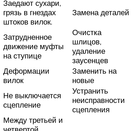
Заедают сухари,
грязь в гнездах
Замена деталей
штоков вилок.
Очистка
Затрудненное
шлицов,
движение муфты
удаление
на ступице
заусенцев
Деформации
Заменить на
вилок
новые
Устранить
Не выключается
неисправности
сцепление
сцепления
Между третьей и
четвертой