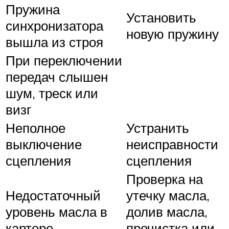
Пружина
Установить
синхронизатора
новую пружину
вышла из строя
При переключении
передач слышен
шум, треск или
визг
Неполное
Устранить
выключение
неисправности
сцепления
сцепления
Проверка на
Недостаточный
утечку масла,
уровень масла в
долив масла,
картере
прочистка или