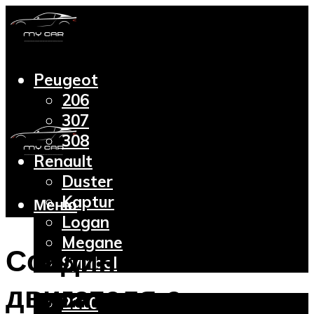
Peugeot
206
307
308
Renault
Duster
Kaptur
Меню
Logan
Megane
Соединение
Symbol
Lada
двигателя с
2110