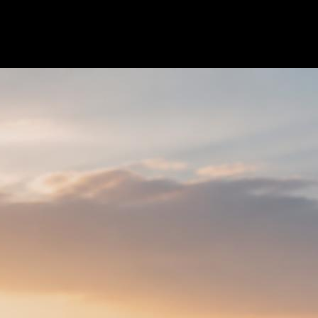
ка системы. После чего необходима 
робок.