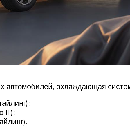
х автомобилей, охлаждающая систем
тайлинг);
III);
айлинг).