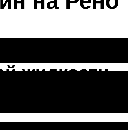
ин на Рено
й жидкости
 старого антифриза. Если