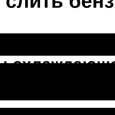
 слить бенз
ы охлаждающе
кости включает в себя этапы слива