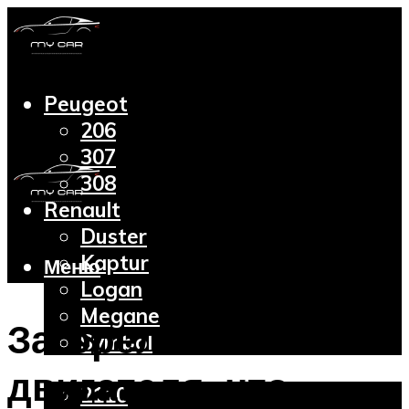
Peugeot
206
307
308
Renault
Duster
Kaptur
Меню
Logan
Megane
Загорелась ошибка
Symbol
Lada
двигателя: что
2110