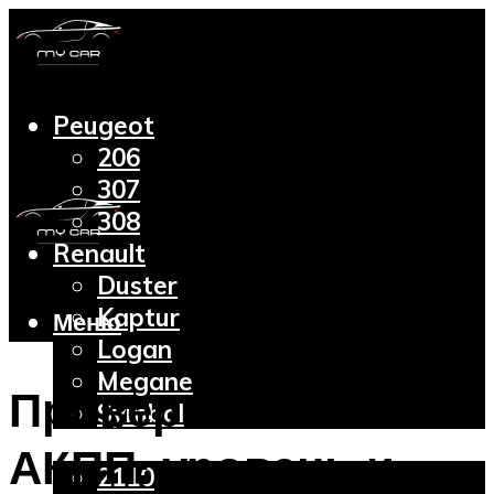
Peugeot
206
307
308
Renault
Duster
Kaptur
Меню
Logan
Megane
Проверка масла в
Symbol
Lada
АКПП: уровень и
2110