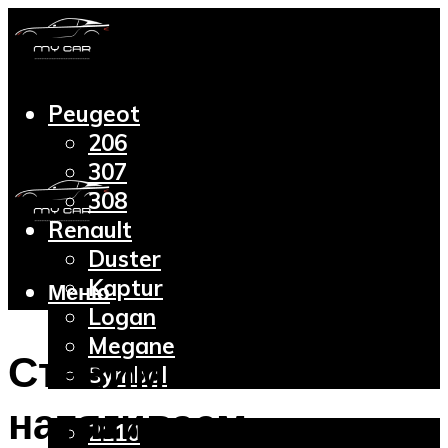
Peugeot
206
307
308
Renault
Duster
Kaptur
Меню
Logan
Megane
Ставим и
Symbol
Lada
натягиваем
2110