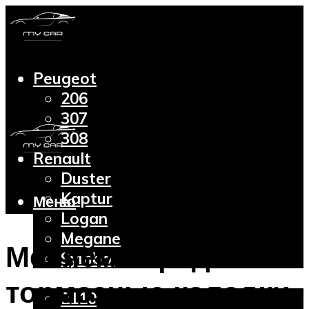
Peugeot
206
307
308
Renault
Duster
Kaptur
Меню
Logan
Megane
Меняем передние
Symbol
Lada
тормозные колодки
2110