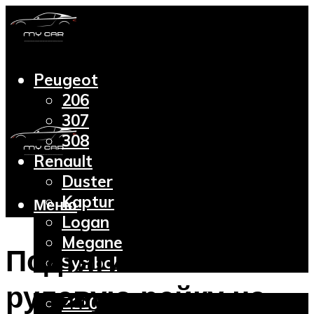
Peugeot
206
307
308
Renault
Duster
Kaptur
Меню
Logan
Megane
Подтягиваем
Symbol
Lada
рулевую рейку на
2110