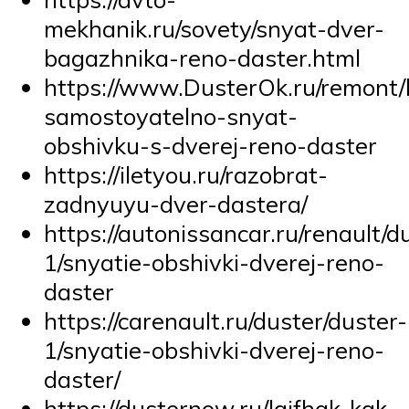
mekhanik.ru/sovety/snyat-dver-
bagazhnika-reno-daster.html
https://www.DusterOk.ru/remont/
samostoyatelno-snyat-
obshivku-s-dverej-reno-daster
https://iletyou.ru/razobrat-
zadnyuyu-dver-dastera/
https://autonissancar.ru/renault/d
1/snyatie-obshivki-dverej-reno-
daster
https://carenault.ru/duster/duster-
1/snyatie-obshivki-dverej-reno-
daster/
https://dusternow.ru/lajfhak-kak-