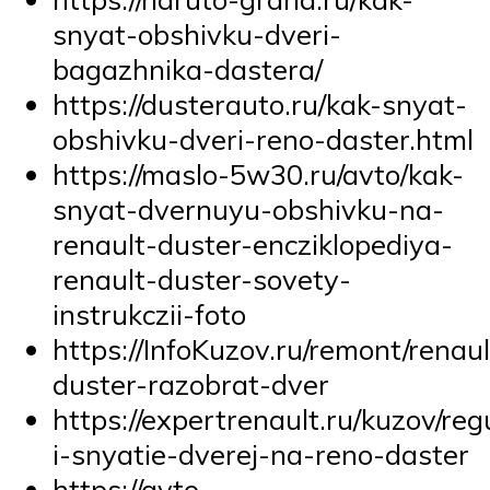
snyat-obshivku-dveri-
bagazhnika-dastera/
https://dusterauto.ru/kak-snyat-
obshivku-dveri-reno-daster.html
https://maslo-5w30.ru/avto/kak-
snyat-dvernuyu-obshivku-na-
renault-duster-encziklopediya-
renault-duster-sovety-
instrukczii-foto
https://InfoKuzov.ru/remont/renaul
duster-razobrat-dver
https://expertrenault.ru/kuzov/reg
i-snyatie-dverej-na-reno-daster
https://avto-