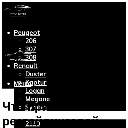
Peugeot
206
307
308
Renault
Duster
Kaptur
Меню
Logan
Megane
Что привлекает в
Symbol
Lada
рестайлинговой
2110