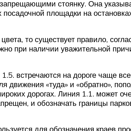
, запрещающими стоянку. Она указыва
х посадочной площадки на остановка
 цвета, то существует правило, сог
жно при наличии уважительной причи
 1.5. встречаются на дороге чаще вс
я движения «туда» и «обратно», попо
роких дорогах. Линия 1.1. может оче
запрещен, и обозначать границы парк
ользуется для обозначения краев про