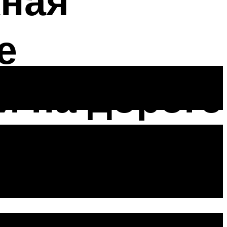
жная
е
и на дороге
 линии