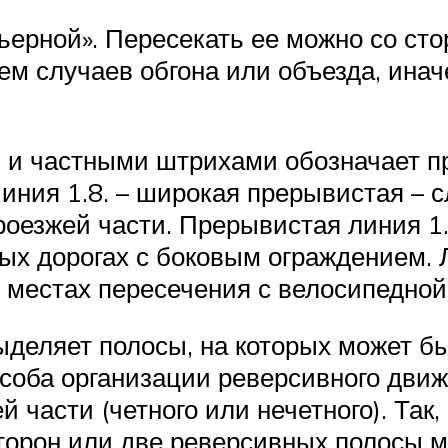
рьерной». Пересекать ее можно со ст
ем случаев обгона или объезда, ина
и и частными штрихами обозначает 
Линия 1.8. – широкая прерывистая – 
оезжей части. Прерывистая линия 1.
ных дорогах с боковым ограждением. 
в местах пересечения с велосипедной
деляет полосы, на которых может б
особа организации реверсивного движ
й части (четного или нечетного). Так
орон или две реверсивных полосы мо