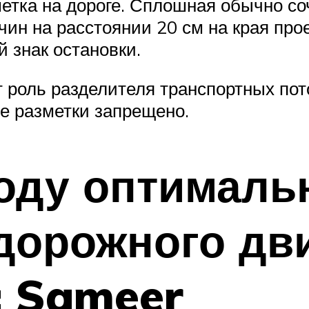
метка на дороге. Сплошная обычно со
чин на расстоянии 20 см на края про
 знак остановки.
 роль разделителя транспортных по
ие разметки запрещено.
оду оптималь
дорожного дви
: Sameer