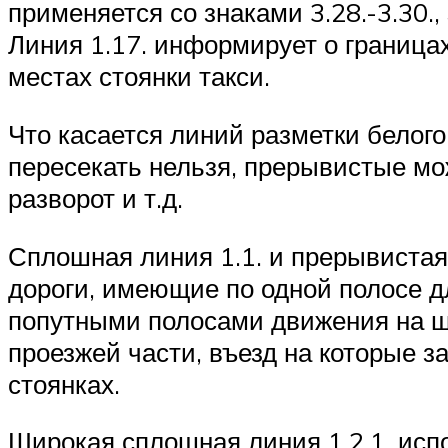
Suzuki
применяется со знаками 3.28.-3.30.
Линия 1.17. информирует о граница
Меню
местах стоянки такси.
Что касается линий разметки белого
пересекать нельзя, прерывистые мо
разворот и т.д.
Сплошная линия 1.1. и прерывистая
дороги, имеющие по одной полосе дл
попутными полосами движения на ши
проезжей части, въезд на которые 
стоянках.
Широкая сплошная линия 1.2.1. исп