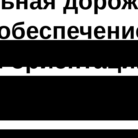
льная доро
 обеспечени
 ориентаци
ая разметка –