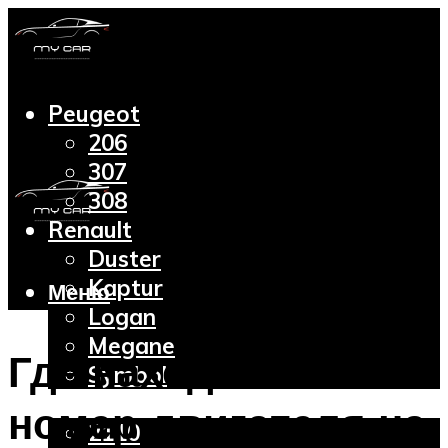
Peugeot
206
307
308
Renault
Duster
Kaptur
Меню
Logan
Megane
Где находится
Symbol
Lada
номер двигателя на
2110