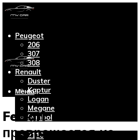
Peugeot
206
307
308
Renault
Duster
Kaptur
Меню
Logan
Megane
Ferrari
Symbol
Lada
превращается из
2110