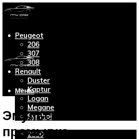
Peugeot
206
307
308
Renault
Duster
Kaptur
Меню
Logan
Megane
Эмульсия в масле:
Symbol
Lada
промывка
2110