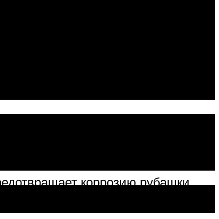
ость, произвожу сравнение
ла с антифризом этой маркировки,
ировке G11.
предотвращает коррозию рубашки
аковые – пленка снижает