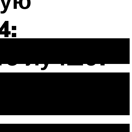
щую
4:
то лучше?