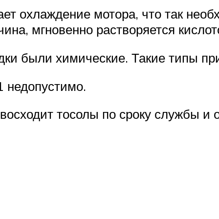
ает охлаждение мотора, что так нео
на, мгновенно растворяется кислото
дки были химические. Такие типы п
 недопустимо.
восходит тосолы по сроку службы и 