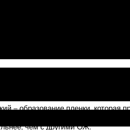
, недостатки и возможная совместим
и зеленый. Сравнивая свойства тосо
кость, соответствует импортной марк
жий – образование пленки, которая 
 резиновые шланги. Недостатки один
ильнее, чем с другими ОЖ.