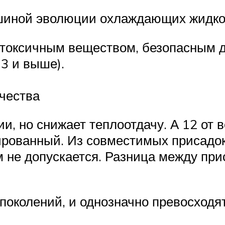
ршиной эволюции охлаждающих жидкос
 токсичным веществом, безопасным д
3 и выше).
чества
и, но снижает теплоотдачу. А 12 от 
ированный. Из совместимых присад
 не допускается. Разница между при
колений, и однозначно превосходят