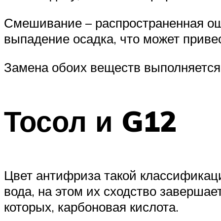
Suzuki
Смешивание – распространенная оши
Меню
выпадение осадка, что может привес
Замена обоих веществ выполняется 
Тосол и G12
Цвет антифриза такой классификации
вода, на этом их сходство завершае
которых, карбоновая кислота.