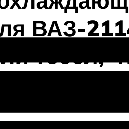
 охлаждаю
ля ВАЗ-211
ли тосол, ч
йства