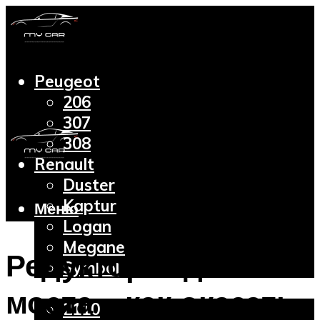
Peugeot
206
307
308
Renault
Duster
Kaptur
Меню
Logan
Megane
Редуктор заднего
Symbol
Lada
моста – как оказать
2110