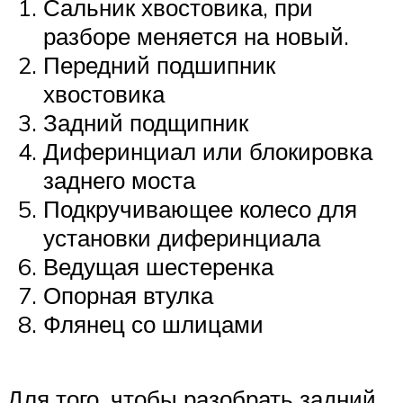
Suzuki
Сальник хвостовика, при
разборе меняется на новый.
Меню
Передний подшипник
хвостовика
Задний подщипник
Диферинциал или блокировка
заднего моста
Подкручивающее колесо для
установки диферинциала
Ведущая шестеренка
Опорная втулка
Флянец со шлицами
Для того, чтобы разобрать задний